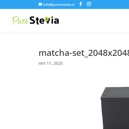
info@purestevia.nl
matcha-set_2048x204
mrt 11, 2025