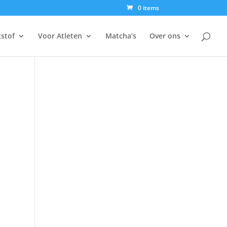
0 items
tstof
Voor Atleten
Matcha’s
Over ons