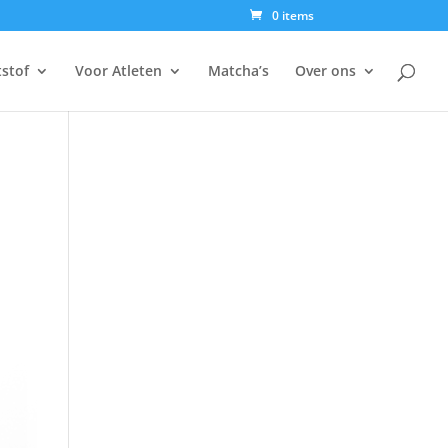
0 items
tstof
Voor Atleten
Matcha’s
Over ons