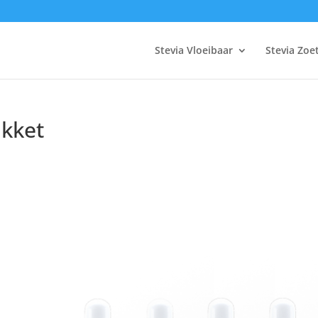
Stevia Vloeibaar
Stevia Zoe
akket