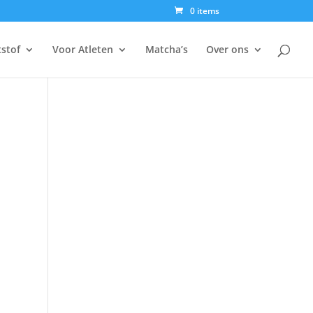
0 items
tstof
Voor Atleten
Matcha’s
Over ons