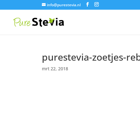
info@purestevia.nl
purestevia-zoetjes-re
mrt 22, 2018