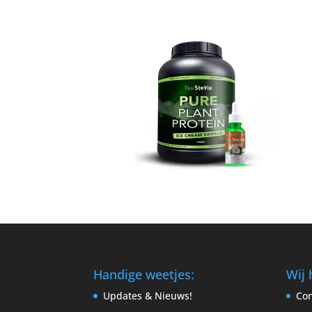
Handige weetjes:
Wij 
Updates & Nieuws!
Con