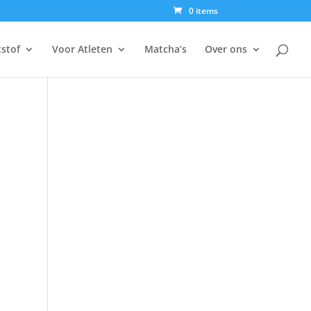
0 items
tstof
Voor Atleten
Matcha’s
Over ons