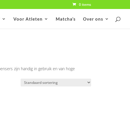
0 items
f
Voor Atleten
Matcha’s
Over ons
pensers zijn handig in gebruik en van hoge