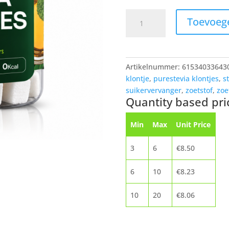
Stevia
Toevoeg
klontjes
aantal
Artikelnummer:
61534033643
klontje
,
purestevia klontjes
,
s
suikervervanger
,
zoetstof
,
zoe
Quantity based pri
Min
Max
Unit Price
3
6
€
8.50
6
10
€
8.23
10
20
€
8.06