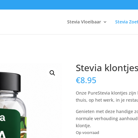
Stevia Vloeibaar
Stevia Zoe
Stevia klontje
€
8.95
Onze PureStevia klontjes zijn h
thuis, op het werk, in je resta
Genieten met deze handige zo
normale verhouding aanhoude
klontje.
Op voorraad