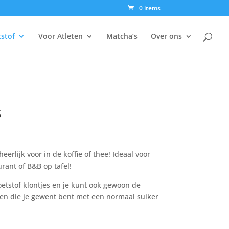
0 items
tstof
Voor Atleten
Matcha’s
Over ons
s
eerlijk voor in de koffie of thee! Ideaal voor
urant of B&B op tafel!
etstof klontjes en je kunt ook gewoon de
n die je gewent bent met een normaal suiker