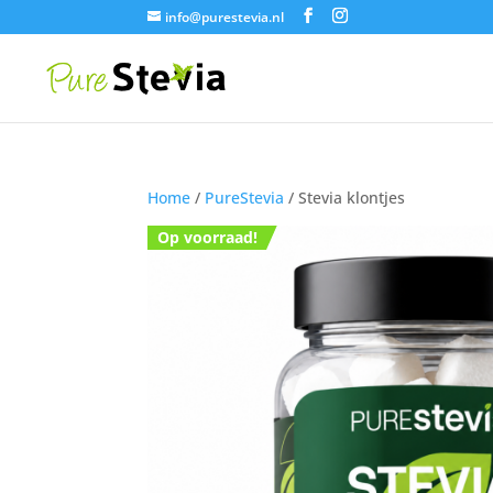
info@purestevia.nl
Home
/
PureStevia
/ Stevia klontjes
Op voorraad!