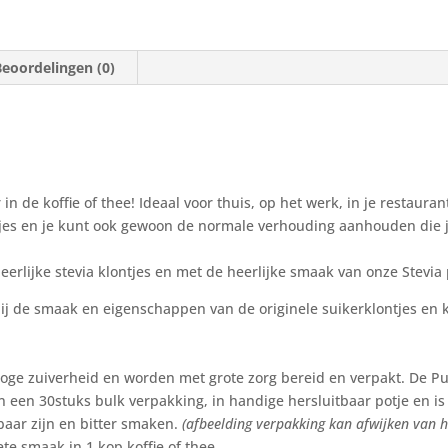
Beoordelingen (0)
 in de koffie of thee! Ideaal voor thuis, op het werk, in je restauran
tjes en je kunt ook gewoon de normale verhouding aanhouden die 
rlijke stevia klontjes en met de heerlijke smaak van onze Stevia
j de smaak en eigenschappen van de originele suikerklontjes en kan
e zuiverheid en worden met grote zorg bereid en verpakt. De Pure
 in een 30stuks bulk verpakking, in handige hersluitbaar potje en is
aar zijn en bitter smaken.
(afbeelding verpakking kan afwijken van he
ete smaak in 1 kop koffie of thee.