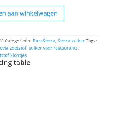
en aan winkelwagen
00
Categorieën:
PureStevia
,
Stevia suiker
Tags:
tevia zoetstof
,
suiker voor restaurants
,
tstof klontjes
cing table