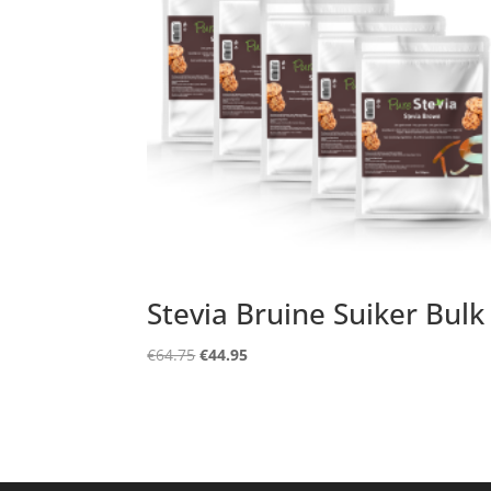
Stevia Bruine Suiker Bulk
Oorspronkelijke
Huidige
€
64.75
€
44.95
prijs
prijs
was:
is:
€64.75.
€44.95.