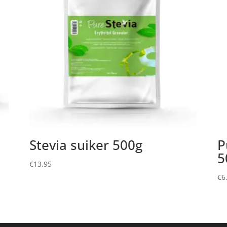
Stevia suiker 500g
P
5
€
13.95
€
6