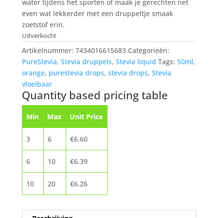
water tijdens het sporten of maak je gerechten net
even wat lekkerder met een druppeltje smaak
zoetstof erin.
Uitverkocht
Artikelnummer:
7434016615683
Categorieën:
PureStevia
,
Stevia druppels
,
Stevia liquid
Tags:
50ml
,
orange
,
purestevia drops
,
stevia drops
,
Stevia
vloeibaar
Quantity based pricing table
Min
Max
Unit Price
3
6
€
6.60
6
10
€
6.39
10
20
€
6.26