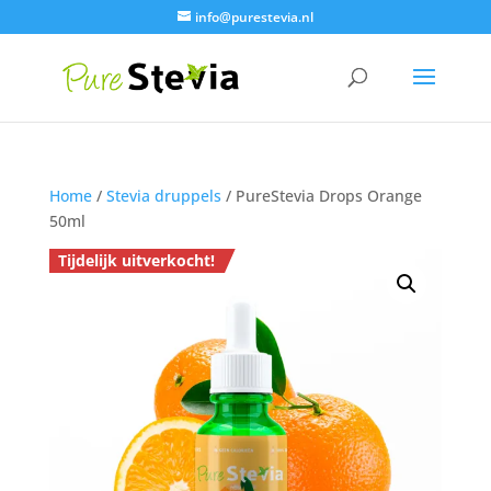
info@purestevia.nl
Home
/
Stevia druppels
/ PureStevia Drops Orange
50ml
Tijdelijk uitverkocht!