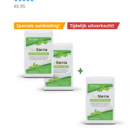
€
6.95
Gewaardeerd
5.00
uit 5
Speciale aanbieding!
Tijdelijk uitverkocht!