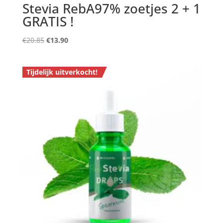
Stevia RebA97% zoetjes 2 + 1
GRATIS !
Oorspronkelijke
Huidige
€
20.85
€
13.90
prijs
prijs
was:
is:
Tijdelijk uitverkocht!
€20.85.
€13.90.