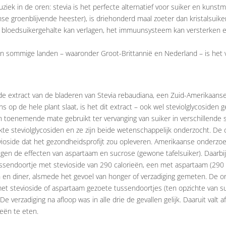
ek in de oren: stevia is het perfecte alternatief voor suiker en kunstma
se groenblijvende heester), is driehonderd maal zoeter dan kristalsuiker
og bloedsuikergehalte kan verlagen, het immuunsysteem kan versterke
 in sommige landen – waaronder Groot-Brittannië en Nederland – is het 
de extract van de bladeren van Stevia rebaudiana, een Zuid-Amerikaans
s op de hele plant slaat, is het dit extract – ook wel steviolglycosiden
n toenemende mate gebruikt ter vervanging van suiker in verschillende 
kte steviolglycosiden en ze zijn beide wetenschappelijk onderzocht. De
vioside dat het gezondheidsprofijt zou opleveren. Amerikaanse onderzo
egen de effecten van aspartaam en sucrose (gewone tafelsuiker). Daarb
sendoortje met stevioside van 290 calorieën, een met aspartaam (290 
ch en diner, alsmede het gevoel van honger of verzadiging gemeten. De
met stevioside of aspartaam gezoete tussendoortjes (ten opzichte van s
 verzadiging na afloop was in alle drie de gevallen gelijk. Daaruit valt 
eën te eten.