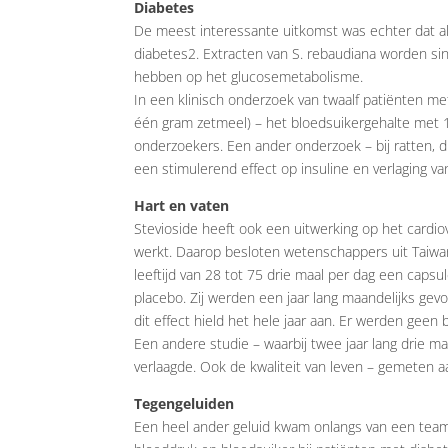
Diabetes
De meest interessante uitkomst was echter dat all
diabetes2. Extracten van S. rebaudiana worden sinds
hebben op het glucosemetabolisme.
In een klinisch onderzoek van twaalf patiënten me
één gram zetmeel) – het bloedsuikergehalte met 18
onderzoekers. Een ander onderzoek – bij ratten, d
een stimulerend effect op insuline en verlaging va
Hart en vaten
Stevioside heeft ook een uitwerking op het cardiov
werkt. Daarop besloten wetenschappers uit Taiwa
leeftijd van 28 tot 75 drie maal per dag een caps
placebo. Zij werden een jaar lang maandelijks gev
dit effect hield het hele jaar aan. Er werden geen
Een andere studie – waarbij twee jaar lang drie m
verlaagde. Ook de kwaliteit van leven – gemeten a
Tegengeluiden
Een heel ander geluid kwam onlangs van een team