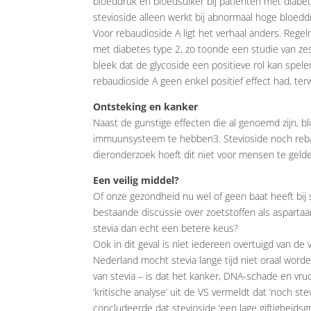
bloeddruk en bloedsuiker bij patiënten met diabe
stevioside alleen werkt bij abnormaal hoge bloeddr
Voor rebaudioside A ligt het verhaal anders. Rege
met diabetes type 2, zo toonde een studie van zes
bleek dat de glycoside een positieve rol kan spel
rebaudioside A geen enkel positief effect had, ter
Ontsteking en kanker
Naast de gunstige effecten die al genoemd zijn, 
immuunsysteem te hebben3. Stevioside noch rebaud
dieronderzoek hoeft dit niet voor mensen te geld
Een veilig middel?
Of onze gezondheid nu wel of geen baat heeft bij ste
bestaande discussie over zoetstoffen als aspartaa
stevia dan echt een betere keus?
Ook in dit geval is niet iedereen overtuigd van de
Nederland mocht stevia lange tijd niet oraal word
van stevia – is dat het kanker, DNA-schade en v
‘kritische analyse’ uit de VS vermeldt dat ‘noch s
concludeerde dat stevioside ‘een lage giftigheidsgraa