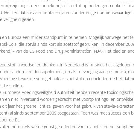
ermijn zijn nog steeds onbekend, al is er tot op heden geen enkel klini
eid. Het feit dat stevia al tientallen jaren zonder enige noemenswaardige
 veiligheid gezien.
 en Europa een milder standpunt in te nemen. Mogelijk vanwege het feit
epsi-Cola, die stevia sinds kort als zoetstof gebruiken. In december 20
erkend) – van de US Food and Drug Administration (FDA). Het blad en ande
oetstof in voedsel en dranken. In Nederland is hij sinds het afgelopen n
ls onder andere kruidensupplement, en als toevoeging aan cosmetica, maa
eding stevioside voor gebruik als zoetstof en concludeerde het dat het
 te stellen.
Europese Voedingsveiligheid Autoriteit hebben recente toxicologische 
en en niet in verband worden gebracht met voortplantings- en ontwikkel
t jaar het groene licht zal geven voor het gebruik van stevia-extracten 
procent) al sinds september 2009 toegestaan. Toen was met succes een 
 door de EU.
 zullen horen. Als we de gunstige effecten voor diabetici en het veilighei