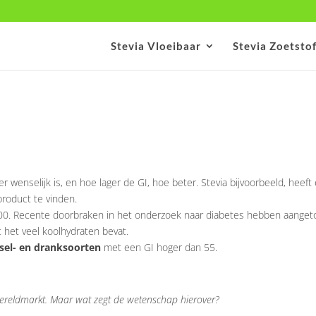
Stevia Vloeibaar
Stevia Zoetsto
STEVIA EN GEZONDHEID
er wenselijk is, en hoe lager de GI, hoe beter. Stevia bijvoorbeeld, heef
roduct te vinden.
00. Recente doorbraken in het onderzoek naar diabetes hebben aangetoo
t het veel koolhydraten bevat.
dsel- en dranksoorten
met een GI hoger dan 55.
wereldmarkt. Maar wat zegt de wetenschap hierover?