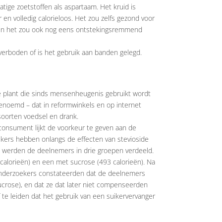
tige zoetstoffen als aspartaam. Het kruid is
 en volledig calorieloos. Het zou zelfs gezond voor
n en het zou ook nog eens ontstekingsremmend
verboden of is het gebruik aan banden gelegd.
e plant die sinds mensenheugenis gebruikt wordt
 genoemd – dat in reformwinkels en op internet
soorten voedsel en drank.
 consument lijkt de voorkeur te geven aan de
ekers hebben onlangs de effecten van stevioside
ij werden de deelnemers in drie groepen verdeeld.
calorieën) en een met sucrose (493 calorieën). Na
 onderzoekers constateerden dat de deelnemers
ucrose), en dat ze dat later niet compenseerden
af te leiden dat het gebruik van een suikervervanger