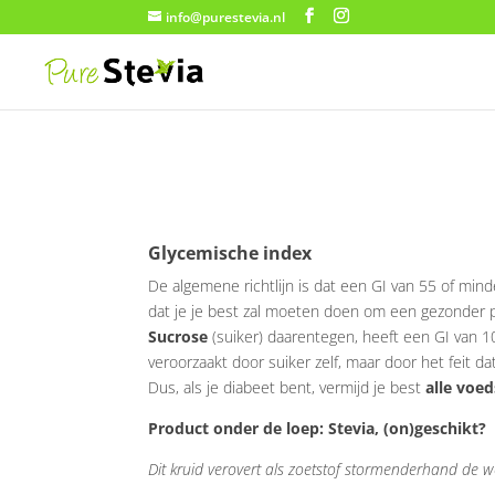
info@purestevia.nl
Glycemische index
De algemene richtlijn is dat een GI van 55 of mind
dat je je best zal moeten doen om een gezonder p
Sucrose
(suiker) daarentegen, heeft een GI van 1
veroorzaakt door suiker zelf, maar door het feit da
Dus, als je diabeet bent, vermijd je best
alle voe
Product onder de loep: Stevia, (on)geschikt?
Dit kruid verovert als zoetstof stormenderhand de 