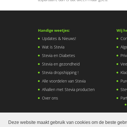
Handige weetjes:
Wij h
Updates & Nieuws!
Con
Wat is Stevia
Alg
Stevia en Diabetes
Pri
Stevia en gezondheid
Vee
Stevia dropshipping !
Kla
Alle voordelen van Stevia
Pur
Afvallen met Stevia producten
Ste
Over ons
Par
Deze website maakt gebruik van cookies om de beste gebru