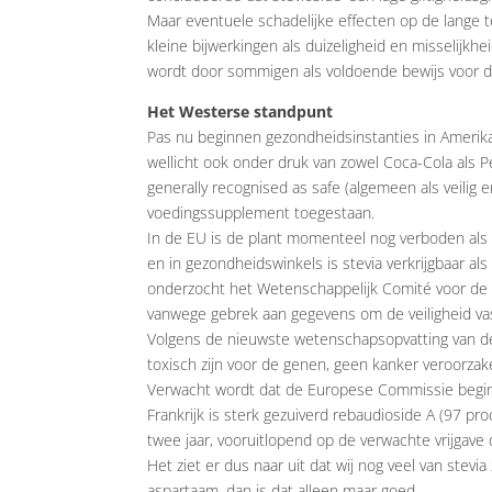
Maar eventuele schadelijke effecten op de lange t
kleine bijwerkingen als duizeligheid en misselijkh
wordt door sommigen als voldoende bewijs voor de
Het Westerse standpunt
Pas nu beginnen gezondheidsinstanties in Amerika
wellicht ook onder druk van zowel Coca-Cola als P
generally recognised as safe (algemeen als veilig 
voedingssupplement toegestaan.
In de EU is de plant momenteel nog verboden als z
en in gezondheidswinkels is stevia verkrijgbaar a
onderzocht het Wetenschappelijk Comité voor de Vo
vanwege gebrek aan gegevens om de veiligheid vast
Volgens de nieuwste wetenschapsopvatting van de 
toxisch zijn voor de genen, geen kanker veroorzak
Verwacht wordt dat de Europese Commissie begin di
Frankrijk is sterk gezuiverd rebaudioside A (97 
twee jaar, vooruitlopend op de verwachte vrijgave
Het ziet er dus naar uit dat wij nog veel van stevia
aspartaam, dan is dat alleen maar goed.