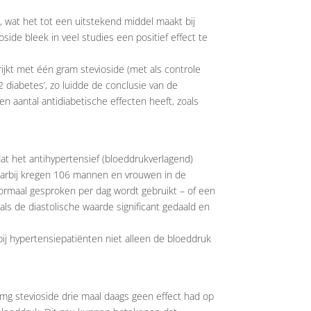
, wat het tot een uitstekend middel maakt bij
side bleek in veel studies een positief effect te
ijkt met één gram stevioside (met als controle
 diabetes’, zo luidde de conclusie van de
n aantal antidiabetische effecten heeft, zoals
dat het antihypertensief (bloeddrukverlagend)
aarbij kregen 106 mannen en vrouwen in de
normaal gesproken per dag wordt gebruikt – of een
als de diastolische waarde significant gedaald en
bij hypertensiepatiënten niet alleen de bloeddruk
g stevioside drie maal daags geen effect had op