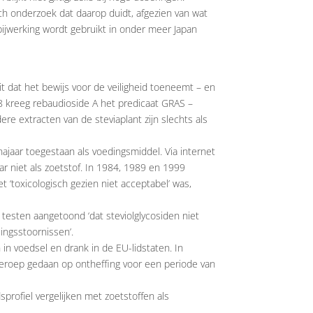
sch onderzoek dat daarop duidt, afgezien van wat
 bijwerking wordt gebruikt in onder meer Japan
 dat het bewijs voor de veiligheid toeneemt – en
08 kreeg rebaudioside A het predicaat GRAS –
re extracten van de steviaplant zijn slechts als
ajaar toegestaan als voedingsmiddel. Via internet
r niet als zoetstof. In 1984, 1989 en 1999
 ‘toxicologisch gezien niet acceptabel’ was,
testen aangetoond ‘dat steviolglycosiden niet
ingsstoornissen’.
in voedsel en drank in de EU-lidstaten. In
beroep gedaan op ontheffing voor een periode van
dsprofiel vergelijken met zoetstoffen als