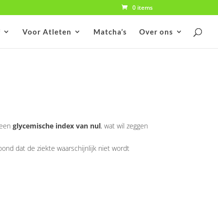
0 items
f
Voor Atleten
Matcha’s
Over ons
t een
glycemische index van nul
, wat wil zeggen
nd dat de ziekte waarschijnlijk niet wordt