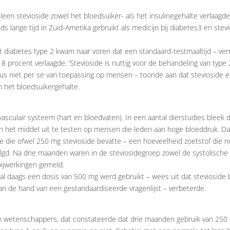
een stevioside zowel het bloedsuiker- als het insulinegehalte verlaagde
 lange tijd in Zuid-Amerika gebruikt als medicijn bij diabetes3 en stevio
t diabetes type 2 kwam naar voren dat een standaard-testmaaltijd – verr
 procent verlaagde. ‘Stevioside is nuttig voor de behandeling van type 2
us niet per se van toepassing op mensen – toonde aan dat stevioside ee
n het bloedsuikergehalte.
asculair systeem (hart en bloedvaten). In een aantal dierstudies bleek 
n het middel uit te testen op mensen die leden aan hoge bloeddruk. D
ule die ofwel 250 mg stevioside bevatte – een hoeveelheid zoetstof die 
olgd. Na drie maanden waren in de steviosidegroep zowel de systolische 
 bijwerkingen gemeld.
aal daags een dosis van 500 mg werd gebruikt – wees uit dat stevioside 
an de hand van een gestandaardiseerde vragenlijst – verbeterde.
 wetenschappers, dat constateerde dat drie maanden gebruik van 250 m