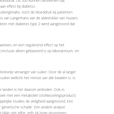
 bloeddruk. Dit zou kunnen betekenen dat
n effect bij diabetici.
uikergehalte, noch de bloeddruk bij patiënten
es van Langerhans van de alvleesklier van muizen,
 ratten met diabetes type 2 werd aangetoond dat
 werken, en een regulerend effect op het
conclusie alleen gebaseerd is op laboratorium- en
lorievrije vervanger van suiker. Door de al langer
uiker wellicht het minste van alle kwaden is. Is
mige landen is het daarom verboden. Ook in
zoek met een metaboliet (stofwisselingsproduct)
elijke studies de veiligheid aangetoond. Een
oor genetische schade’. Een andere analyse
lijkt niet giftig, zelfs bij hoge doseringen.