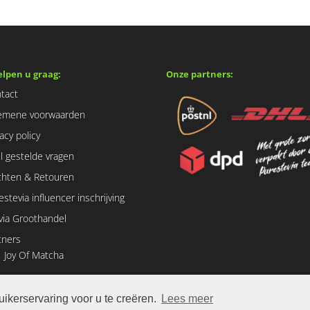
elpen u graag:
Onze partners:
tact
emene voorwaarden
vacy policy
l gestelde vragen
chten & Retouren
estevia influencer inschrijving
via Groothandel
tners
Joy Of Matcha
ikerservaring voor u te creëren.
Lees meer