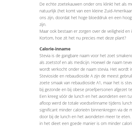
De echte zoetekauwen onder ons klinkt het als muzi
natuurlijk (het komt van een kleine Zuid-Amerikaan
ons zijn, doordat het hoge bloeddruk en een ho
zijn.
Maar ook bestaan er zorgen over de veiligheid en
Kortom, hoe zit het nu precies met deze plant?
Calorie-inname
Stevia is de gangbare naam voor het zoet smaken
als zoetstof en als medicijn. Hoewel de naam teven
wordt verkocht onder de naam stevia. Het wordt i
Stevioside en rebaudioside A zijn de meest gebrui
zoete smaak van rebaudioside A1, maar het is ste
bij gezonde en bij obese proefpersonen afgezet t
Een kreeg vóór de lunch en het avondeten een tus
afloop werd de totale voedselinname tijdens lun
significant minder calorieën binnenkregen via de 
door bij de lunch en het avondeten meer te eten. De
in het dieet een goede manier is om minder calori