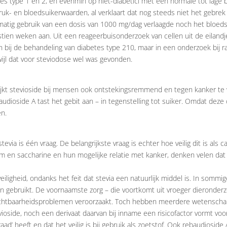
tes type 1 en 2, en evenmin op niet-diabetici met een normale tot lage
uk- en bloedsuikerwaarden, al verklaart dat nog steeds niet het gebrek aa
lmatig gebruik van een dosis van 1000 mg/dag verlaagde noch het bloeds
tien weken aan. Uit een reageerbuisonderzoek van cellen uit de eilandj
en bij de behandeling van diabetes type 210, maar in een onderzoek bij
wijl dat voor steviodose wel was gevonden.
blijkt stevioside bij mensen ook ontstekingsremmend en tegen kanker te
ioside A tast het gebit aan – in tegenstelling tot suiker. Omdat deze 
en.
via is één vraag. De belangrijkste vraag is echter hoe veilig dit is als ca
m en saccharine en hun mogelijke relatie met kanker, denken velen dat s
 veiligheid, ondanks het feit dat stevia een natuurlijk middel is. In som
en gebruikt. De voornaamste zorg – die voortkomt uit vroeger dieronder
ruchtbaarheidsproblemen veroorzaakt. Toch hebben meerdere wetenschapp
tevioside, noch een derivaat daarvan bij inname een risicofactor vormt v
d’ heeft en dat het veilig is bij gebruik als zoetstof. Ook rebaudioside A b