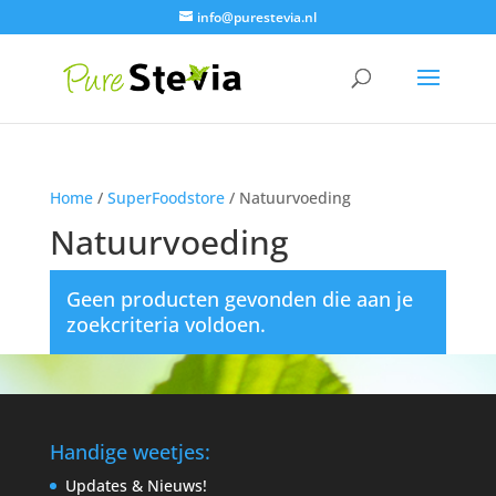
info@purestevia.nl
Home
/
SuperFoodstore
/ Natuurvoeding
Natuurvoeding
Geen producten gevonden die aan je
zoekcriteria voldoen.
Handige weetjes:
Updates & Nieuws!