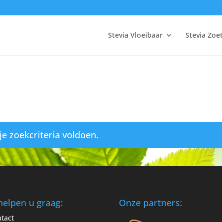
Stevia Vloeibaar
Stevia Zoe
e zoekcriteria voldoen.
helpen u graag:
Onze partners:
tact