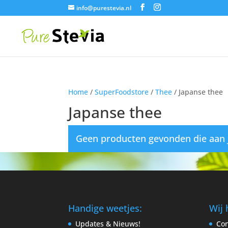
info@purestevia.nl
Home
/
SuperFoodstore
/
Thee
/ Japanse thee
Japanse thee
Geen producten gevonden die aan j
Handige weetjes:
Wij 
Updates & Nieuws!
Con