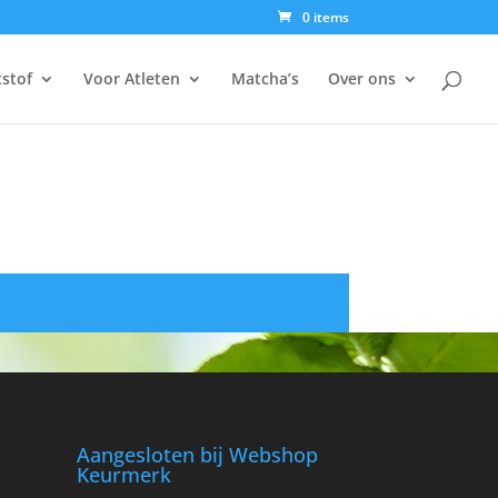
0 items
tstof
Voor Atleten
Matcha’s
Over ons
Aangesloten bij Webshop
Keurmerk