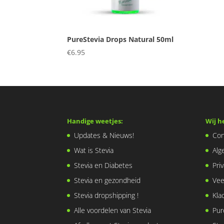
PureStevia Drops Natural 50ml
€
6.95
Handige weetjes:
Wij h
Updates & Nieuws!
Con
Wat is Stevia
Alg
Stevia en Diabetes
Pri
Stevia en gezondheid
Vee
Stevia dropshipping !
Kla
Alle voordelen van Stevia
Pur