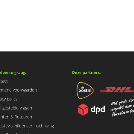
elpen u graag:
Onze partners:
tact
emene voorwaarden
vacy policy
l gestelde vragen
chten & Retouren
estevia influencer inschrijving