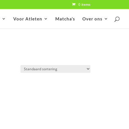
0 items
f
Voor Atleten
Matcha’s
Over ons