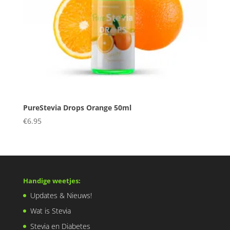
PureStevia Drops Orange 50ml
€
6.95
Handige weetjes:
Updates & Nieuws!
Wat is Stevia
Stevia en Diabetes