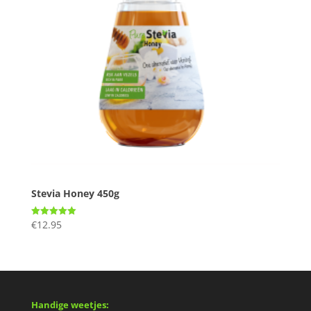
Stevia Honey 450g
€
12.95
Gewaardeerd
5.00
uit 5
Handige weetjes: