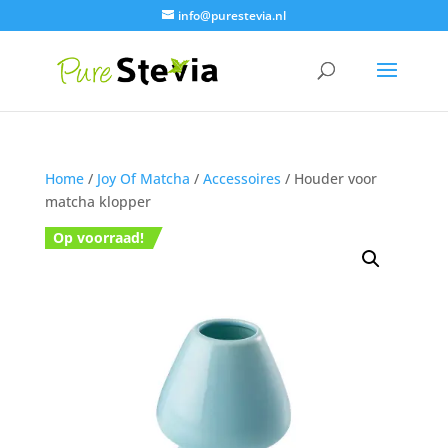
info@purestevia.nl
Home
/
Joy Of Matcha
/
Accessoires
/ Houder voor
matcha klopper
Op voorraad!