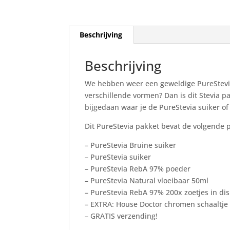
Beschrijving
Beschrijving
We hebben weer een geweldige PureStevia p
verschillende vormen? Dan is dit Stevia 
bijgedaan waar je de PureStevia suiker of 
Dit PureStevia pakket bevat de volgende 
– PureStevia Bruine suiker
– PureStevia suiker
– PureStevia RebA 97% poeder
– PureStevia Natural vloeibaar 50ml
– PureStevia RebA 97% 200x zoetjes in di
– EXTRA: House Doctor chromen schaaltje 
– GRATIS verzending!