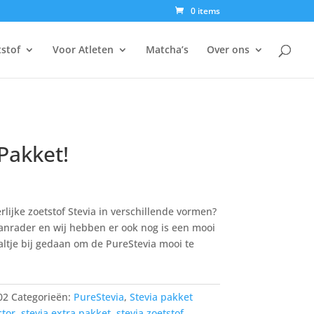
0 items
tstof
Voor Atleten
Matcha’s
Over ons
 Pakket!
kelijke
uidige
ijs
:
erlijke zoetstof Stevia in verschillende vormen?
4.95.
aanrader en wij hebben er ook nog is een mooi
ltje bij gedaan om de PureStevia mooi te
02
Categorieën:
PureStevia
,
Stevia pakket
tor
,
stevia extra pakket
,
stevia zoetstof