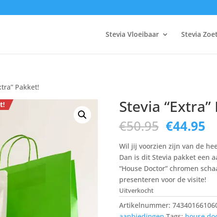
Stevia Vloeibaar
Stevia Zoe
xtra” Pakket!
Stevia “Extra”
t!
Oorspron
H
€
50.95
€
44.95
prijs
pr
was:
is
Wil jij voorzien zijn van de he
€50.95.
€4
Dan is dit Stevia pakket een 
“House Doctor” chromen schaa
presenteren voor de visite!
Uitverkocht
Artikelnummer:
74340166106
aanbiedingen
Tags:
house doc