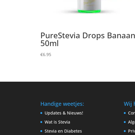
PureStevia Drops Banaa
50ml
€
6.95
Handige weetjes:
Wij 
Updates & Nieuws!
Con
Wat is Stevia
Al
Stevia en Diabetes
Pri