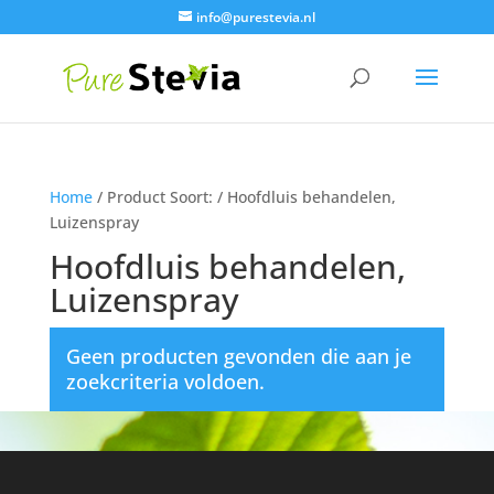
info@purestevia.nl
Home
/ Product Soort: / Hoofdluis behandelen,
Luizenspray
Hoofdluis behandelen,
Luizenspray
Geen producten gevonden die aan je
zoekcriteria voldoen.