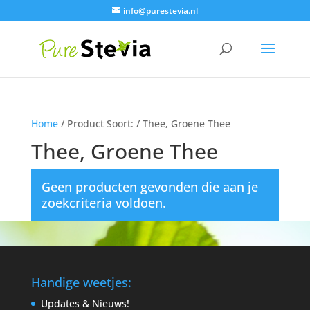
info@purestevia.nl
Home
/ Product Soort: / Thee, Groene Thee
Thee, Groene Thee
Geen producten gevonden die aan je
zoekcriteria voldoen.
Handige weetjes:
Updates & Nieuws!