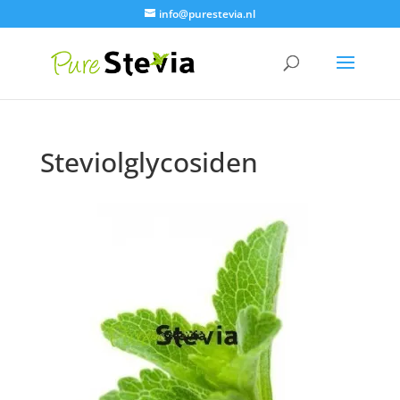
info@purestevia.nl
Steviolglycosiden