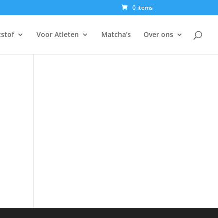
0 items
tstof
Voor Atleten
Matcha’s
Over ons