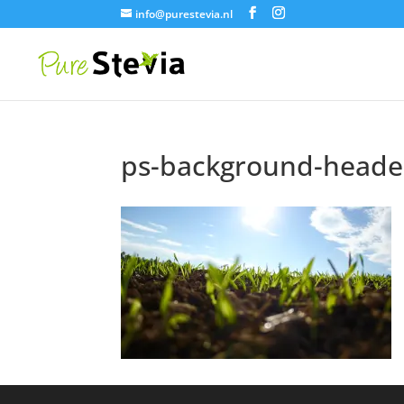
info@purestevia.nl
ps-background-heade