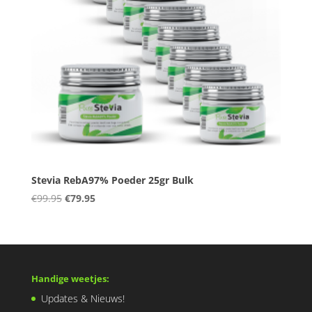
Stevia RebA97% Poeder 25gr Bulk
Oorspronkelijke
Huidige
€
99.95
€
79.95
prijs
prijs
was:
is:
€99.95.
€79.95.
Handige weetjes:
Updates & Nieuws!