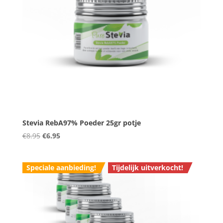
Stevia RebA97% Poeder 25gr potje
Oorspronkelijke
Huidige
€
8.95
€
6.95
prijs
prijs
was:
is:
Speciale aanbieding!
Tijdelijk uitverkocht!
€8.95.
€6.95.