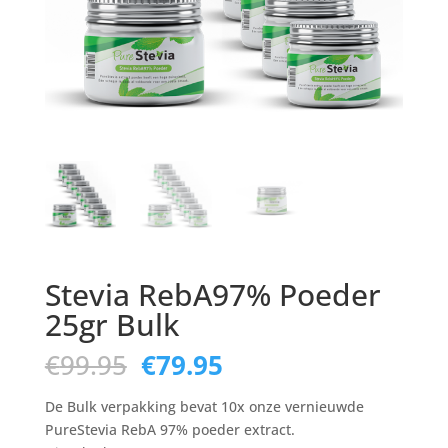
Stevia RebA97% Poeder
25gr Bulk
Oorspronkelijke
Huidige
€
99.95
€
79.95
prijs
prijs
was:
is:
De Bulk verpakking bevat 10x onze vernieuwde
€99.95.
€79.95.
PureStevia RebA 97% poeder extract.