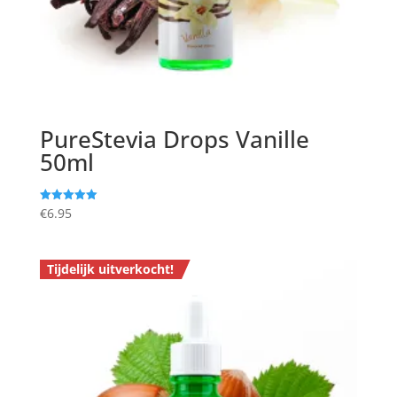
PureStevia Drops Vanille
50ml
€
6.95
Gewaardeerd
5.00
uit 5
Tijdelijk uitverkocht!