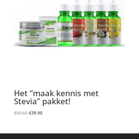
Het “maak kennis met
Stevia” pakket!
Oorspronkelijke
Huidige
€
50.65
€
39.95
prijs
prijs
was:
is:
€50.65.
€39.95.