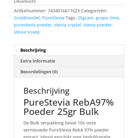
Uitverkocht
Artikelnummer:
7434016611623
Categorieën:
Groothandel
,
PureStevia
Tags:
25gram
,
grape
,
lime
,
purestevia poeder
,
stevia crystal
,
stevia poeder
,
stevia snoep
Beschrijving
Extra informatie
Beoordelingen (0)
Beschrijving
PureStevia RebA97%
Poeder 25gr Bulk
De Bulk verpakking bevat 10x onze
vernieuwde PureStevia RebA 97% poeder
extract. Ideaal geschikt voor bedrijfsmatig