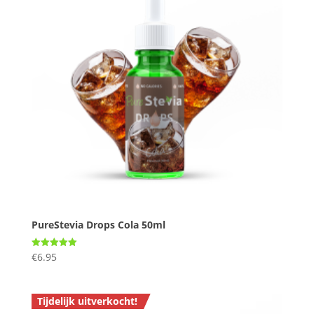
PureStevia Drops Cola 50ml
€
6.95
Gewaardeerd
5.00
uit 5
Tijdelijk uitverkocht!