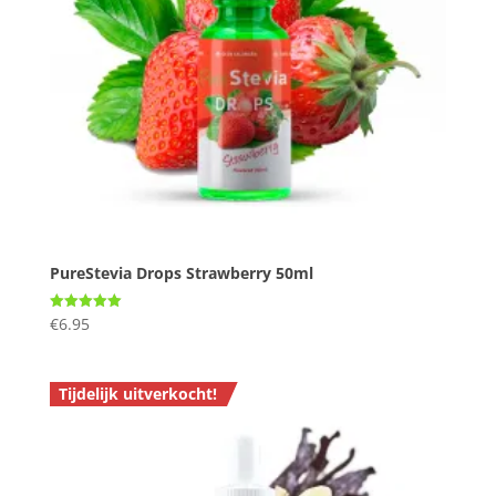
PureStevia Drops Strawberry 50ml
€
6.95
Gewaardeerd
5.00
uit 5
Tijdelijk uitverkocht!