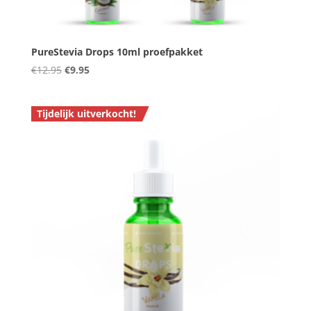
PureStevia Drops 10ml proefpakket
Oorspronkelijke
Huidige
€
12.95
€
9.95
prijs
prijs
was:
is:
Tijdelijk uitverkocht!
€12.95.
€9.95.