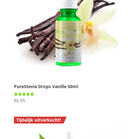
PureStevia Drops Vanille 50ml
€
6.95
Gewaardeerd
5.00
uit 5
Tijdelijk uitverkocht!