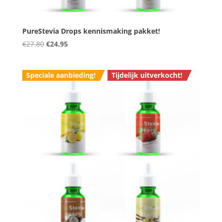
PureStevia Drops kennismaking pakket!
Oorspronkelijke
Huidige
€
27.80
€
24.95
prijs
prijs
was:
is:
Speciale aanbieding!
Tijdelijk uitverkocht!
€27.80.
€24.95.