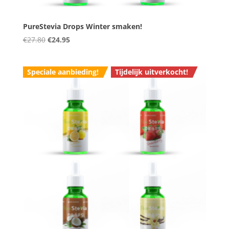
PureStevia Drops Winter smaken!
Oorspronkelijke
Huidige
€
27.80
€
24.95
prijs
prijs
was:
is:
Speciale aanbieding!
Tijdelijk uitverkocht!
€27.80.
€24.95.