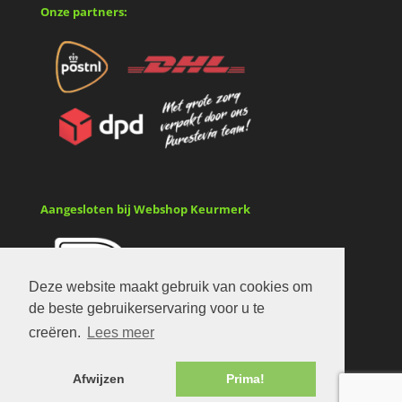
Onze partners:
Aangesloten bij Webshop Keurmerk
Deze website maakt gebruik van cookies om
de beste gebruikerservaring voor u te
creëren.
Lees meer
Afwijzen
Prima!