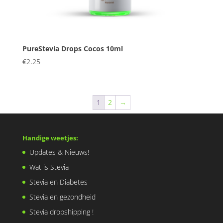
PureStevia Drops Cocos 10ml
€
2.25
1
2
→
Handige weetjes:
Updates & Nieuws!
Wat is Stevia
Stevia en Diabetes
Stevia en gezondheid
Stevia dropshipping !