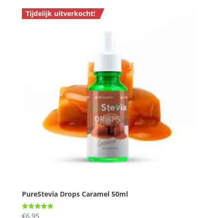
Tijdelijk uitverkocht!
PureStevia Drops Caramel 50ml
€
6.95
Gewaardeerd