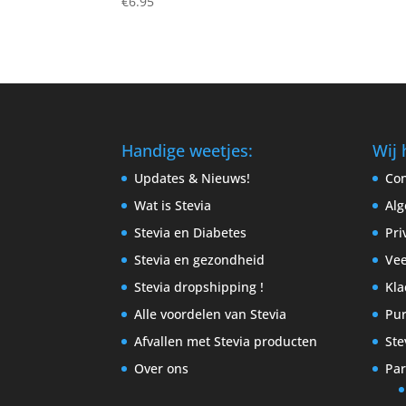
€
6.95
5.00
uit 5
Handige weetjes:
Wij 
Updates & Nieuws!
Con
Wat is Stevia
Al
Stevia en Diabetes
Pri
Stevia en gezondheid
Vee
Stevia dropshipping !
Kla
Alle voordelen van Stevia
Pur
Afvallen met Stevia producten
Ste
Over ons
Par