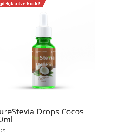
ijdelijk uitverkocht!
ureStevia Drops Cocos
0ml
.25