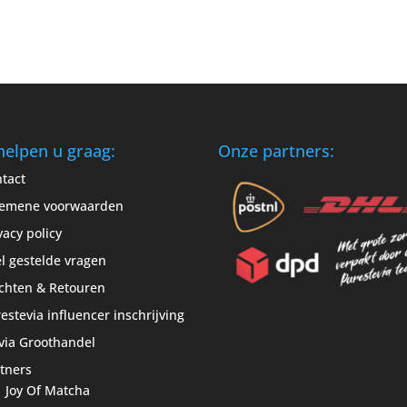
helpen u graag:
Onze partners:
tact
gemene voorwaarden
vacy policy
l gestelde vragen
chten & Retouren
estevia influencer inschrijving
via Groothandel
tners
Joy Of Matcha