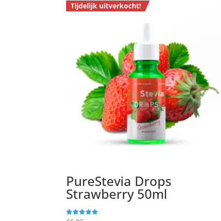
Tijdelijk uitverkocht!
PureStevia Drops
Strawberry 50ml
Gewaardeerd