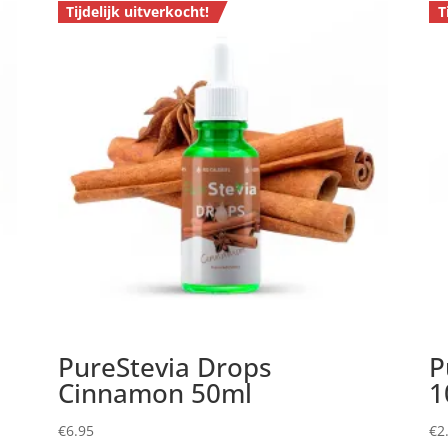
Tijdelijk uitverkocht!
T
PureStevia Drops
P
Cinnamon 50ml
1
€
6.95
€
2