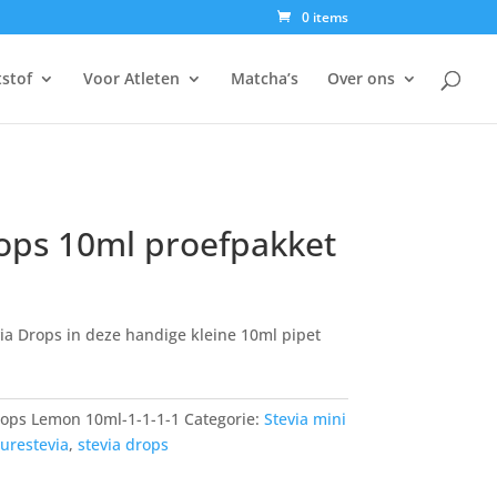
0 items
tstof
Voor Atleten
Matcha’s
Over ons
ops 10ml proefpakket
kelijke
dige
js
ia Drops in deze handige kleine 10ml pipet
95.
rops Lemon 10ml-1-1-1-1
Categorie:
Stevia mini
urestevia
,
stevia drops