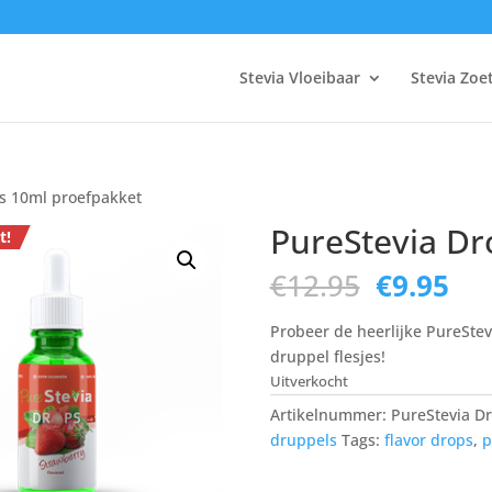
Stevia Vloeibaar
Stevia Zoe
s 10ml proefpakket
PureStevia Dr
t!
Oorspron
Hui
€
12.95
€
9.95
prijs
pri
was:
is:
Probeer de heerlijke PureStev
€12.95.
€9.
druppel flesjes!
Uitverkocht
Artikelnummer:
PureStevia D
druppels
Tags:
flavor drops
,
p