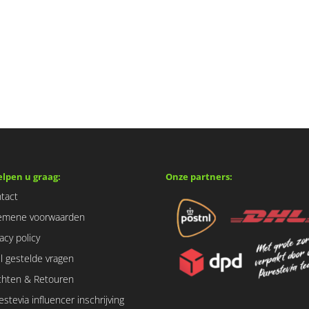
elpen u graag:
Onze partners:
tact
emene voorwaarden
vacy policy
l gestelde vragen
chten & Retouren
estevia influencer inschrijving