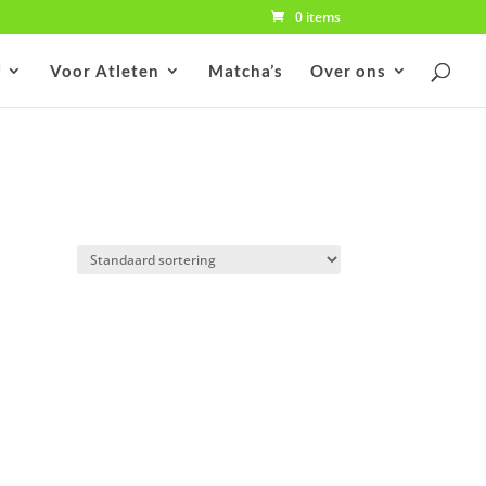
0 items
f
Voor Atleten
Matcha’s
Over ons