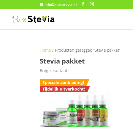
info@purestevia.nl
Home
/ Producten getagged “Stevia pakket”
Stevia pakket
Enig resultaat
Speciale aanbieding!
Tijdelijk uitverkocht!