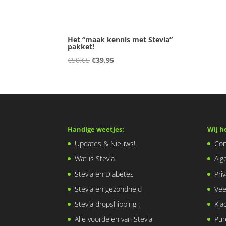
Het “maak kennis met Stevia”
pakket!
Oorspronkelijke
Huidige
€
50.65
€
39.95
prijs
prijs
was:
is:
€50.65.
€39.95.
Handige weetjes:
Wij h
Updates & Nieuws!
Con
Wat is Stevia
Alg
Stevia en Diabetes
Pri
Stevia en gezondheid
Vee
Stevia dropshipping !
Kla
Alle voordelen van Stevia
Pur