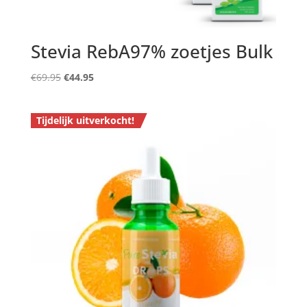
Stevia RebA97% zoetjes Bulk
Oorspronkelijke
Huidige
€
69.95
€
44.95
prijs
prijs
was:
is:
Tijdelijk uitverkocht!
€69.95.
€44.95.