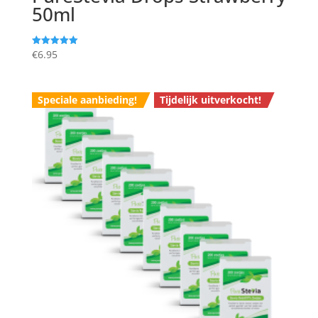
50ml
€
6.95
Gewaardeerd
5.00
uit 5
Speciale aanbieding!
Tijdelijk uitverkocht!