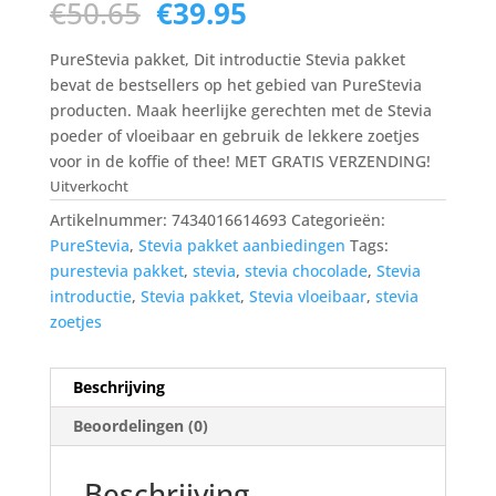
Oorspronkelijke
Huidige
€
50.65
€
39.95
prijs
prijs
was:
is:
PureStevia pakket, Dit introductie Stevia pakket
€50.65.
€39.95.
bevat de bestsellers op het gebied van PureStevia
producten. Maak heerlijke gerechten met de Stevia
poeder of vloeibaar en gebruik de lekkere zoetjes
voor in de koffie of thee! MET GRATIS VERZENDING!
Uitverkocht
Artikelnummer:
7434016614693
Categorieën:
PureStevia
,
Stevia pakket aanbiedingen
Tags:
purestevia pakket
,
stevia
,
stevia chocolade
,
Stevia
introductie
,
Stevia pakket
,
Stevia vloeibaar
,
stevia
zoetjes
Beschrijving
Beoordelingen (0)
Beschrijving