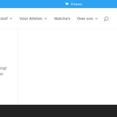
0 items
tstof
Voor Atleten
Matcha’s
Over ons
ing!
t!