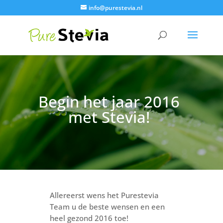
info@purestevia.nl
Begin het jaar 2016
met Stevia!
Allereerst wens het Purestevia
Team u de beste wensen en een
heel gezond 2016 toe!