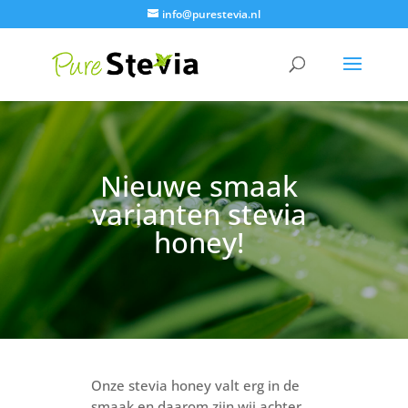
info@purestevia.nl
Nieuwe smaak
varianten stevia
honey!
Onze stevia honey valt erg in de
smaak en daarom zijn wij achter