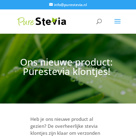
info@purestevia.nl
Ons nieuwe product:
Purestevia klontjes!
Heb je ons nieuwe product al
gezien? De overheerlijke stevia
klontjes zijn klaar om verzonden