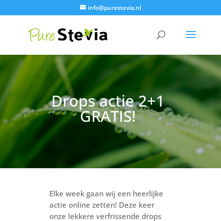
info@purestevia.nl
Drops actie 2+1
GRATIS!
Elke week gaan wij een heerlijke
actie online zetten! Deze keer
onze lekkere verfrissende drops