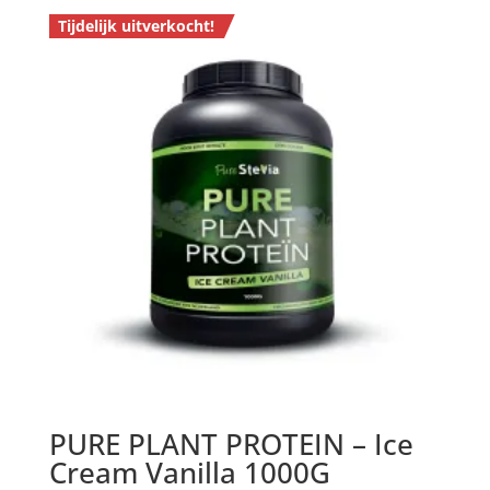
was:
is:
Tijdelijk uitverkocht!
€1.85.
€1.25.
PURE PLANT PROTEIN – Ice
Cream Vanilla 1000G