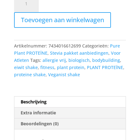
PLANT
PROTEIN
Toevoegen aan winkelwagen
-
Ice
Cream
Vanilla
Artikelnummer:
7434016612699
Categorieën:
Pure
1000G
Plant PROTEÏNE
,
Stevia pakket aanbiedingen
,
Voor
+
Atleten
Tags:
allergie vrij
,
biologisch
,
bodybuilding
,
Drops
eiwit shake
,
fitness
,
plant protein
,
PLANT PROTEÏNE
,
50ML
proteine shake
,
Veganist shake
aantal
Beschrijving
Extra informatie
Beoordelingen (0)