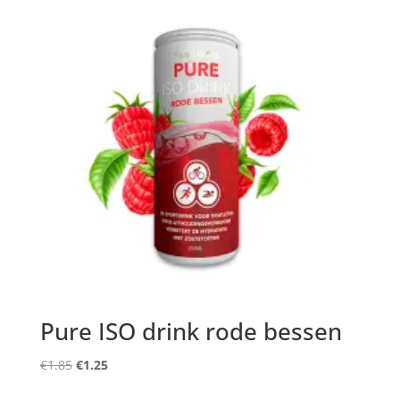
Pure ISO drink rode bessen
Oorspronkelijke
Huidige
€
1.85
€
1.25
prijs
prijs