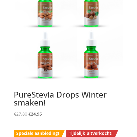
PureStevia Drops Winter
smaken!
Oorspronkelijke
Huidige
€
27.80
€
24.95
prijs
prijs
was:
is:
Speciale aanbieding!
Tijdelijk uitverkocht!
€27.80.
€24.95.